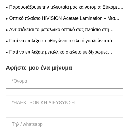
σταθερότητα κάθε μεταλλικού σκελετού γυαλιών.
Παρουσιάζουμε την τελευταία μας καινοτομία: Εύκαμπτα
γυαλιά 360° με μεντεσέ!
Οπτικό πλαίσιο HIVISION Acetate Lamination – Μια
πρακτική επιλογή για καθημερινή χρήση
Αντιστέκεται το μεταλλικό οπτικό σας πλαίσιο στη
διάβρωση και την αμαύρωση του ιδρώτα;
Γιατί να επιλέξετε ορθογώνιο σκελετό γυαλιών από
οξικό οξύ για άνεση, ανθεκτικότητα και στυλ;
Γιατί να επιλέξετε μεταλλικό σκελετό με δίχρωμες
λαστιχένιες μύτες για τα γυαλιά σας;
Αφήστε μου ένα μήνυμα