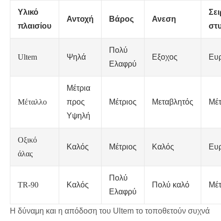
Υλικό
Σε
Αντοχή
Βάρος
Ανεση
πλαισίου
στ
Πολύ
Ultem
Ψηλά
Εξοχος
Ευ
Ελαφρύ
Μέτρια
Μέταλλο
προς
Μέτριος
Μεταβλητός
Μέτ
Υψηλή
Οξικό
Καλός
Μέτριος
Καλός
Ευ
άλας
Πολύ
TR-90
Καλός
Πολύ καλό
Μέτ
Ελαφρύ
Η δύναμη και η απόδοση του Ultem το τοποθετούν συχνά