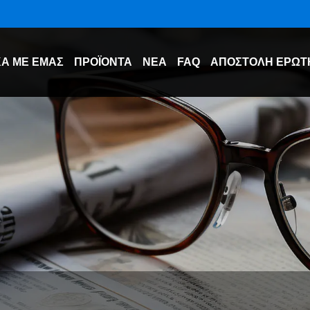
ΚΆ ΜΕ ΕΜΆΣ
ΠΡΟΪΌΝΤΑ
ΝΈΑ
FAQ
ΑΠΟΣΤΟΛΉ ΕΡΏΤ