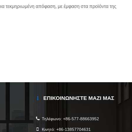
μια τεκμηριωμένη απόφαση, με έμφαση στα προϊόντα της
ΕΠΙΚΟΙΝΩΝΉΣΤΕ ΜΑΖΊ ΜΑΣ
Τηλέφωνο:
+86-577-88663952
Κινητό:
+86-13857704631