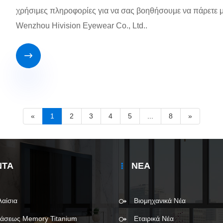
χρήσιμες πληροφορίες για να σας βοηθήσουμε να πάρετε 
Wenzhou Hivision Eyewear Co., Ltd..

«
1
2
3
4
5
...
8
»
ΝΤΑ
ΝΈΑ
λαίσια
Βιομηχανικά Νέα
ράσεως Memory Titanium
Εταιρικά Νέα