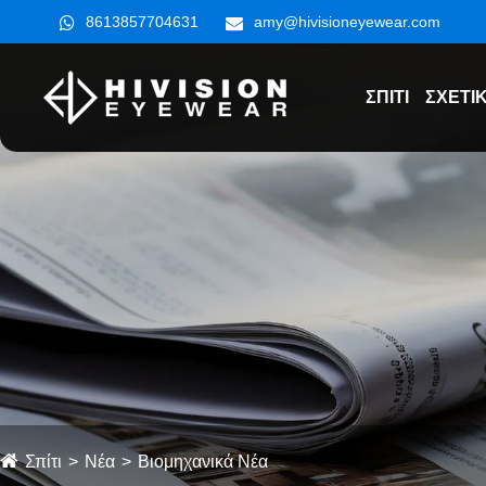
8613857704631
amy@hivisioneyewear.com
ΣΠΊΤΙ
ΣΧΕΤΙ
Σπίτι
Νέα
Βιομηχανικά Νέα