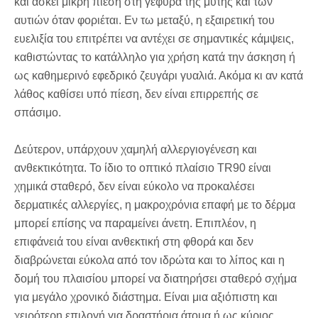
και ασκεί μικρή πίεση στη γέφυρα της μύτης και των
αυτιών όταν φοριέται. Εν τω μεταξύ, η εξαιρετική του
ευελιξία του επιτρέπει να αντέχει σε σημαντικές κάμψεις,
καθιστώντας το κατάλληλο για χρήση κατά την άσκηση ή
ως καθημερινό εφεδρικό ζευγάρι γυαλιά. Ακόμα κι αν κατά
λάθος καθίσει υπό πίεση, δεν είναι επιρρεπής σε
σπάσιμο.
Δεύτερον, υπάρχουν χαμηλή αλλεργιογένεση και
ανθεκτικότητα. Το ίδιο το οπτικό πλαίσιο TR90 είναι
χημικά σταθερό, δεν είναι εύκολο να προκαλέσει
δερματικές αλλεργίες, η μακροχρόνια επαφή με το δέρμα
μπορεί επίσης να παραμείνει άνετη. Επιπλέον, η
επιφάνειά του είναι ανθεκτική στη φθορά και δεν
διαβρώνεται εύκολα από τον ιδρώτα και το λίπος και η
δομή του πλαισίου μπορεί να διατηρήσει σταθερό σχήμα
για μεγάλο χρονικό διάστημα. Είναι μια αξιόπιστη και
χειρότερη επιλογή για δραστήρια άτομα ή ως κύριος