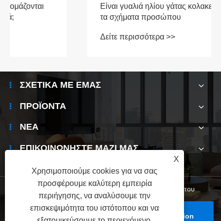
Είναι γυαλιά ηλίου γάτας κολακευτικά σε όλα
τα σχήματα προσώπου
Δείτε περισσότερα >>
ΣΧΕΤΙΚΆ ΜΕ ΕΜΆΣ
ΠΡΟΪΌΝΤΑ
ΝΈΑ
ΕΠΙΚΟΙΝΩΝΉΣΤΕ ΜΑΖΊ ΜΑΣ
X
Χρησιμοποιούμε cookies για να σας
προσφέρουμε καλύτερη εμπειρία
Links
|
Sitemap
|
RSS
|
XML
|
Πολιτική Απορρήτου
περιήγησης, να αναλύσουμε την
επισκεψιμότητα του ιστότοπου και να
Πνευματικά δικαιώματα © 2024 Wenzhou Hivision
εξατομικεύσουμε το περιεχόμενο.